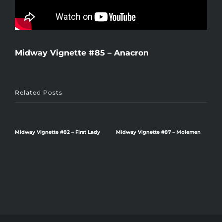
Midway Vignette #85 – Anacron
Related Posts
v
Midway Vignette #82 – First Lady
Midway Vignette #87 – Molemen
M
R